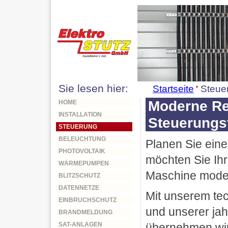
Sie lesen hier:
Startseite
Steue
Moderne Re
HOME
INSTALLATION
Steuerungs
STEUERUNG
BELEUCHTUNG
Planen Sie ein
PHOTOVOLTAIK
möchten Sie Ih
WÄRMEPUMPEN
Maschine mode
BLITZSCHUTZ
DATENNETZE
Mit unserem t
EINBRUCHSCHUTZ
und unserer ja
BRANDMELDUNG
übernehmen wir
SAT-ANLAGEN